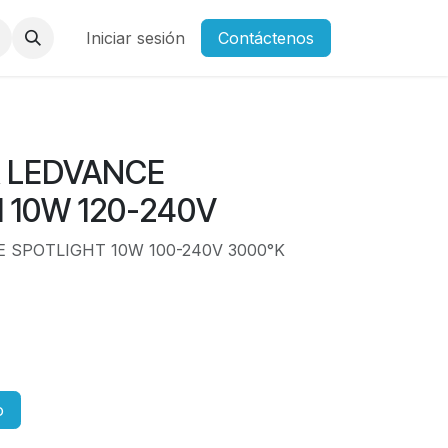
/Atenciones
Iniciar sesión
Trabajos
Clientes
Contáctenos
Polìtica de privacidad
C
A LEDVANCE
 10W 120-240V
 SPOTLIGHT 10W 100-240V 3000°K
o