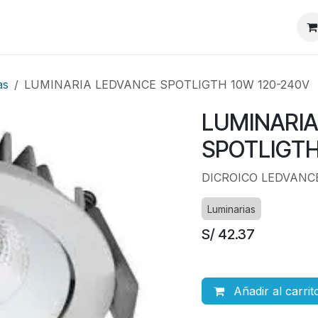
Nosotros
Tienda
Servicios
Contáctenos
Consultas
as
LUMINARIA LEDVANCE SPOTLIGTH 10W 120-240V
LUMINARI
SPOTLIGTH
DICROICO LEDVANCE
Luminarias
S/
42.37
Añadir al carrit