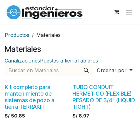
Ir al contenido
Productos
Materiales
Materiales
Canalizaciones
Puestas a tierra
Tableros
Ordenar por
Kit completo para
TUBO CONDUIT
mantenimiento de
HERMETICO (FLEXIBLE)
sistemas de pozo a
PESADO DE 3/4" (LIQUID
tierra TERRAKIT
TIGHT)
S/
50.85
S/
8.97